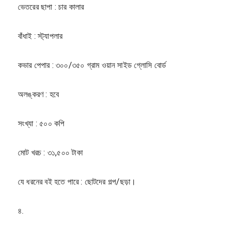
ভেতরের ছাপা : চার কালার
বাঁধাই : স্ট্যাপলার
কভার পেপার : ৩০০/৩৫০ গ্রাম ওয়ান সাইড গ্লোসি বোর্ড
অলঙ্করণ : হবে
সংখ্যা : ৫০০ কপি
মোট খরচ : ৩১,৫০০ টাকা
যে ধরনের বই হতে পারে : ছোটদের গল্প/ছড়া।
৪.