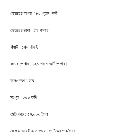
ভেতরের কাগজ : ৮০ গ্রাম দেশী
ভেতরের ছাপা : চার কালার
বাঁধাই : বোর্ড বাঁধাই
কভার পেপার : ১২০ গ্রাম আর্ট পেপার।
অলঙ্করণ : হবে
সংখ্যা : ৫০০ কপি
মোট খরচ : ৫৭,০০০ টাকা
যে ধরনের বই হতে পারে : ছোটদের গল্প/ছড়া।