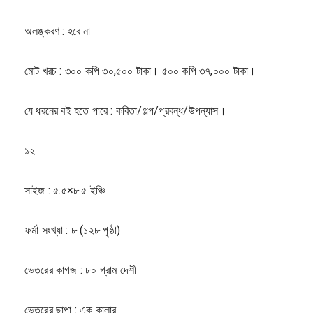
অলঙ্করণ : হবে না
মোট খরচ : ৩০০ কপি ৩০,৫০০ টাকা। ৫০০ কপি ৩৭,০০০ টাকা।
যে ধরনের বই হতে পারে : কবিতা/গল্প/প্রবন্ধ/উপন্যাস।
১২.
সাইজ : ৫.৫×৮.৫ ইঞ্চি
ফর্মা সংখ্যা : ৮ (১২৮ পৃষ্ঠা)
ভেতরের কাগজ : ৮০ গ্রাম দেশী
ভেতরের ছাপা : এক কালার