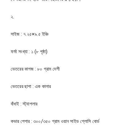
২.
সাইজ : ৭.২৫×৯.৫ ইঞ্চি
ফর্মা সংখ্যা : ১ (৮ পৃষ্ঠা)
ভেতরের কাগজ : ৮০ গ্রাম দেশী
ভেতরের ছাপা : এক কালার
বাঁধাই : স্ট্যাপলার
কভার পেপার : ৩০০/৩৫০ গ্রাম ওয়ান সাইড গ্লোসি বোর্ড