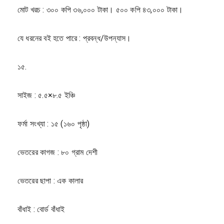
মোট খরচ : ৩০০ কপি ৩৬,০০০ টাকা। ৫০০ কপি ৪৩,০০০ টাকা।
যে ধরনের বই হতে পারে : প্রবন্ধ/উপন্যাস।
১৫.
সাইজ : ৫.৫×৮.৫ ইঞ্চি
ফর্মা সংখ্যা : ১৫ (১৬০ পৃষ্ঠা)
ভেতরের কাগজ : ৮০ গ্রাম দেশী
ভেতরের ছাপা : এক কালার
বাঁধাই : বোর্ড বাঁধাই