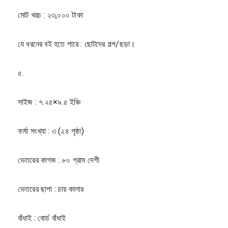
মোট খরচ : ২৩,০০০ টাকা
যে ধরনের বই হতে পারে : ছোটদের গল্প/ছড়া।
৫.
সাইজ : ৭.২৫×৯.৫ ইঞ্চি
ফর্মা সংখ্যা : ৩ (২৪ পৃষ্ঠা)
ভেতরের কাগজ : ৮০ গ্রাম দেশী
ভেতরের ছাপা : চার কালার
বাঁধাই : বোর্ড বাঁধাই