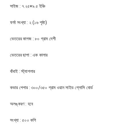
সাইজ : ৭.২৫×৯.৫ ইঞ্চি
ফর্মা সংখ্যা : ২ (১৬ পৃষ্ঠা)
ভেতরের কাগজ : ৮০ গ্রাম দেশী
ভেতরের ছাপা : এক কালার
বাঁধাই : স্ট্যাপলার
কভার পেপার : ৩০০/৩৫০ গ্রাম ওয়ান সাইড গ্লোসি বোর্ড
অলঙ্করণ : হবে
সংখ্যা : ৫০০ কপি