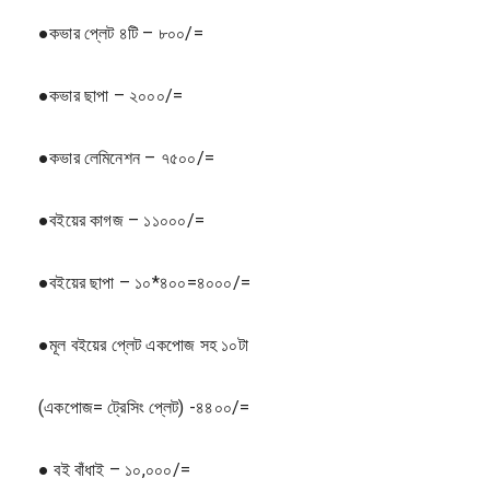
●কভার প্লেট ৪টি – ৮০০/=
●কভার ছাপা – ২০০০/=
●কভার লেমিনেশন – ৭৫০০/=
●বইয়ের কাগজ – ১১০০০/=
●বইয়ের ছাপা – ১০*৪০০=৪০০০/=
●মূল বইয়ের প্লেট একপোজ সহ ১০টা
(একপোজ= ট্রেসিং প্লেট) -৪৪০০/=
● বই বাঁধাই – ১০,০০০/=