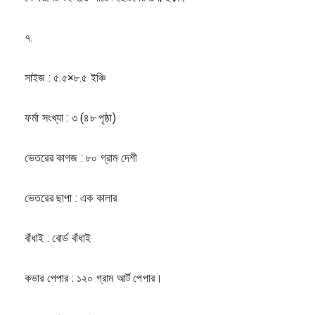
৭.
সাইজ : ৫.৫×৮.৫ ইঞ্চি
ফর্মা সংখ্যা : ৩ (৪৮ পৃষ্ঠা)
ভেতরের কাগজ : ৮০ গ্রাম দেশী
ভেতরের ছাপা : এক কালার
বাঁধাই : বোর্ড বাঁধাই
কভার পেপার : ১২০ গ্রাম আর্ট পেপার।