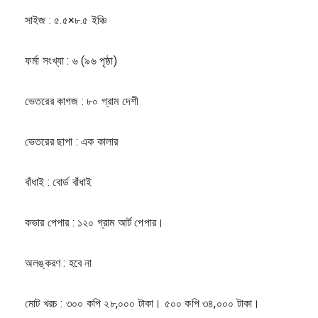
সাইজ : ৫.৫×৮.৫ ইঞ্চি
ফর্মা সংখ্যা : ৬ (৯৬ পৃষ্ঠা)
ভেতরের কাগজ : ৮০ গ্রাম দেশী
ভেতরের ছাপা : এক কালার
বাঁধাই : বোর্ড বাঁধাই
কভার পেপার : ১২০ গ্রাম আর্ট পেপার।
অলঙ্করণ : হবে না
মোট খরচ : ৩০০ কপি ২৮,০০০ টাকা। ৫০০ কপি ৩৪,০০০ টাকা।