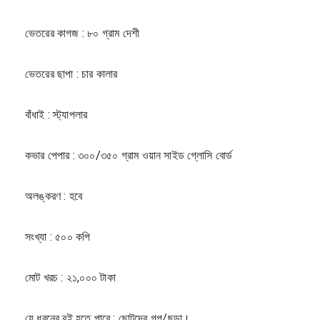
ভেতরের কাগজ : ৮০ গ্রাম দেশী
ভেতরের ছাপা : চার কালার
বাঁধাই : স্ট্যাপলার
কভার পেপার : ৩০০/৩৫০ গ্রাম ওয়ান সাইড গ্লোসি বোর্ড
অলঙ্করণ : হবে
সংখ্যা : ৫০০ কপি
মোট খরচ : ২১,০০০ টাকা
যে ধরনের বই হতে পারে : ছোটদের গল্প/ছড়া।