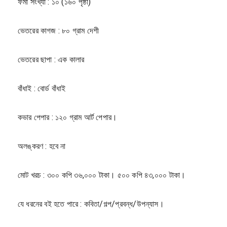
ফর্মা সংখ্যা : ১০ (১৬০ পৃষ্ঠা)
ভেতরের কাগজ : ৮০ গ্রাম দেশী
ভেতরের ছাপা : এক কালার
বাঁধাই : বোর্ড বাঁধাই
কভার পেপার : ১২০ গ্রাম আর্ট পেপার।
অলঙ্করণ : হবে না
মোট খরচ : ৩০০ কপি ৩৬,০০০ টাকা। ৫০০ কপি ৪৩,০০০ টাকা।
যে ধরনের বই হতে পারে : কবিতা/গল্প/প্রবন্ধ/উপন্যাস।