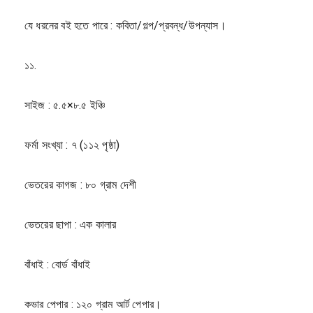
যে ধরনের বই হতে পারে : কবিতা/গল্প/প্রবন্ধ/উপন্যাস।
১১.
সাইজ : ৫.৫×৮.৫ ইঞ্চি
ফর্মা সংখ্যা : ৭ (১১২ পৃষ্ঠা)
ভেতরের কাগজ : ৮০ গ্রাম দেশী
ভেতরের ছাপা : এক কালার
বাঁধাই : বোর্ড বাঁধাই
কভার পেপার : ১২০ গ্রাম আর্ট পেপার।