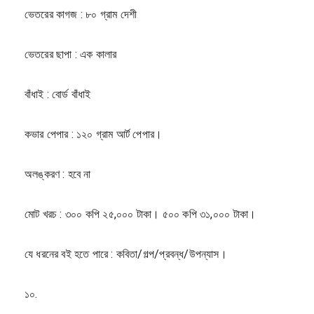
ভেতরের কাগজ : ৮০ গ্রাম দেশী
ভেতরের ছাপা : এক কালার
বাঁধাই : বোর্ড বাঁধাই
কভার পেপার : ১২০ গ্রাম আর্ট পেপার।
অলঙ্করণ : হবে না
মোট খরচ : ৩০০ কপি ২৫,০০০ টাকা। ৫০০ কপি ৩১,০০০ টাকা।
যে ধরনের বই হতে পারে : কবিতা/গল্প/প্রবন্ধ/উপন্যাস।
১০.