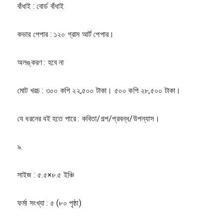
বাঁধাই : বোর্ড বাঁধাই
কভার পেপার : ১২০ গ্রাম আর্ট পেপার।
অলঙ্করণ : হবে না
মোট খরচ : ৩০০ কপি ২২,৫০০ টাকা। ৫০০ কপি ২৮,৫০০ টাকা।
যে ধরনের বই হতে পারে : কবিতা/গল্প/প্রবন্ধ/উপন্যাস।
৯.
সাইজ : ৫.৫×৮.৫ ইঞ্চি
ফর্মা সংখ্যা : ৫ (৮০ পৃষ্ঠা)