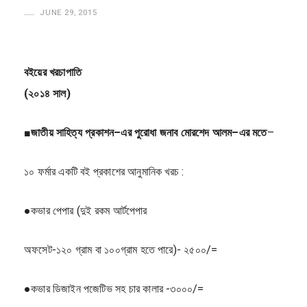
H
JUNE 29, 2015
a
s
a
বইয়ের খরচাপাতি
n
(২০১৪ সাল)
■
জাতীয়
সাহিত্য
প্রকাশন
–
এর
পুরোধা
জনাব
মোরশেদ
আলম
–
এর
মতে
–
১০ ফর্মার একটি বই প্রকাশের আনুমানিক খরচ :
●কভার পেপার (দুই রকম আর্টপেপার
অফসেট-১২০ গ্রাম বা ১০০গ্রাম হতে পারে)- ২৫০০/=
●কভার ডিজাইন পজেটিভ সহ চার কালার -৩০০০/=