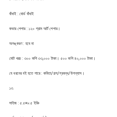
বাঁধাই : বোর্ড বাঁধাই
কভার পেপার : ১২০ গ্রাম আর্ট পেপার।
অলঙ্করণ : হবে না
মোট খরচ : ৩০০ কপি ৩৩,০০০ টাকা। ৫০০ কপি ৪০,০০০ টাকা।
যে ধরনের বই হতে পারে : কবিতা/গল্প/প্রবন্ধ/উপন্যাস।
১৩.
সাইজ : ৫.৫×৮.৫ ইঞ্চি