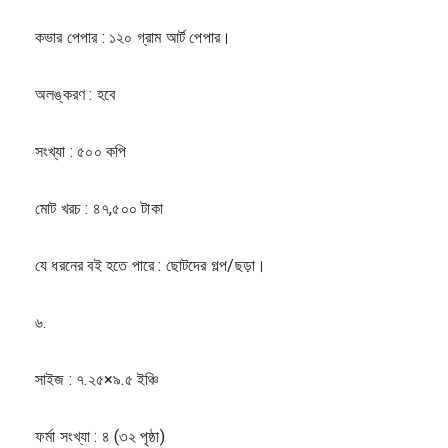
কভার পেপার : ১২০ গ্রাম আর্ট পেপার।
অলঙ্করণ : হবে
সংখ্যা : ৫০০ কপি
মোট খরচ : ৪৭,৫০০ টাকা
যে ধরনের বই হতে পারে : ছোটদের গল্প/ছড়া।
৬.
সাইজ : ৭.২৫×৯.৫ ইঞ্চি
ফর্মা সংখ্যা : ৪ (৩২ পৃষ্ঠা)