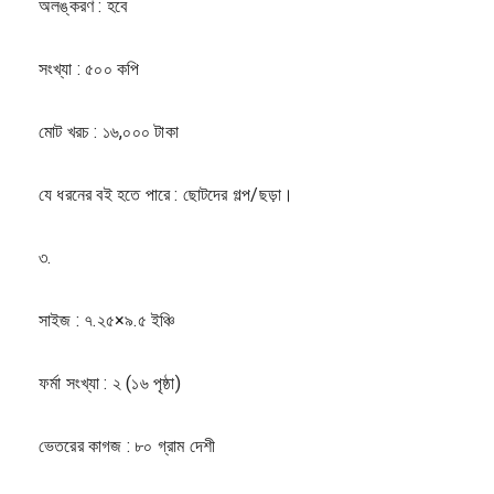
অলঙ্করণ : হবে
সংখ্যা : ৫০০ কপি
মোট খরচ : ১৬,০০০ টাকা
যে ধরনের বই হতে পারে : ছোটদের গল্প/ছড়া।
৩.
সাইজ : ৭.২৫×৯.৫ ইঞ্চি
ফর্মা সংখ্যা : ২ (১৬ পৃষ্ঠা)
ভেতরের কাগজ : ৮০ গ্রাম দেশী