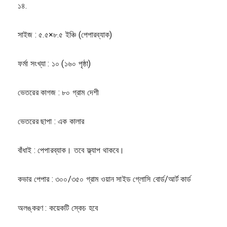
১৪.
সাইজ : ৫.৫×৮.৫ ইঞ্চি (পেপারব্যাক)
ফর্মা সংখ্যা : ১০ (১৬০ পৃষ্ঠা)
ভেতরের কাগজ : ৮০ গ্রাম দেশী
ভেতরের ছাপা : এক কালার
বাঁধাই : পেপারব্যাক। তবে ফ্ল্যাপ থাকবে।
কভার পেপার : ৩০০/৩৫০ গ্রাম ওয়ান সাইড গ্লোসি বোর্ড/আর্ট কার্ড
অলঙ্করণ : কয়েকটি স্কেচ হবে