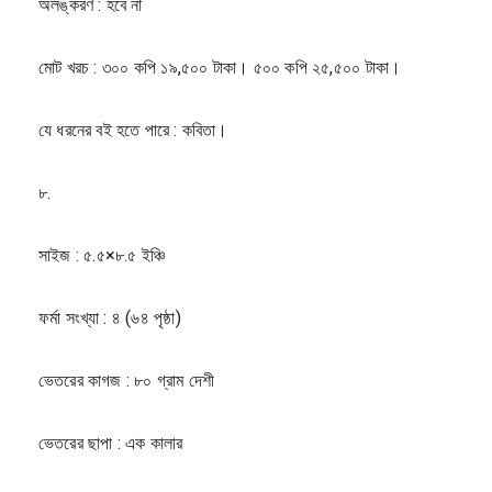
অলঙ্করণ : হবে না
মোট খরচ : ৩০০ কপি ১৯,৫০০ টাকা। ৫০০ কপি ২৫,৫০০ টাকা।
যে ধরনের বই হতে পারে : কবিতা।
৮.
সাইজ : ৫.৫×৮.৫ ইঞ্চি
ফর্মা সংখ্যা : ৪ (৬৪ পৃষ্ঠা)
ভেতরের কাগজ : ৮০ গ্রাম দেশী
ভেতরের ছাপা : এক কালার