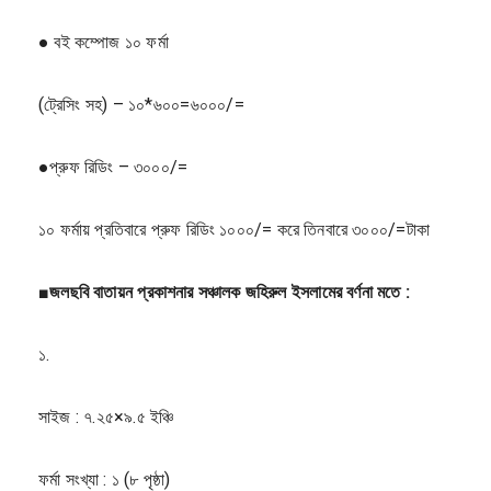
● বই কম্পোজ ১০ ফর্মা
(ট্রেসিং সহ) – ১০*৬০০=৬০০০/=
●প্রুফ রিডিং – ৩০০০/=
১০ ফর্মায় প্রতিবারে প্রুফ রিডিং ১০০০/= করে তিনবারে ৩০০০/=টাকা
■
জলছবি
বাতায়ন
প্রকাশনার
সঞ্চালক
জহিরুল
ইসলামের
বর্ণনা
মতে
:
১.
সাইজ : ৭.২৫×৯.৫ ইঞ্চি
ফর্মা সংখ্যা : ১ (৮ পৃষ্ঠা)