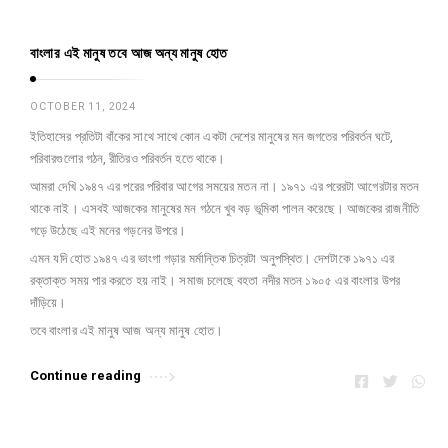
H
a
বাংলার এই মানুষ তবে আজ অন্য মানুষ হোত
A
s
h
a
m
OCTOBER 11, 2024
n
e
ইতিহাসের প্রতিটা বাঁকের সাথে সাথে কোন একটা দেশের মানুষের মন জগতের পরিবর্তন ঘটে,
পরিবারগুলোর গঠন, রীতিরও পরিবর্তন হতে থাকে।
d
আমরা দেখি ১৯৪৭ এর পরের পরিবার আগের সময়ের মতন না। ১৯৭১ এর পরেরটা আগেরটার মতন
H
থাকে নাই। এসবই আজকের মানুষের মন গঠনে খুব বড় ভূমিকা পালন করেছে। আজকের রাজনীতি
a
গড়ে উঠেছে এই মনের গড়নের উপরে।
s
এমন যদি হোত ১৯৪৭ এর ভাংগা গড়ার মর্মান্তিক চিত্রটা অনুপস্থিত। দেশটাকে ১৯৭১ এর
a
রক্তাক্ত সময় পার করতে হয় নাই। সমাজ চলেছে বহতা নদীর মতন ১৯০৫ এর বাংলার উপর
দাঁড়িয়ে।
n
তবে বাংলার এই মানুষ আজ অন্য মানুষ হোত।
A
r
Continue reading
t
i