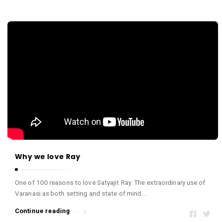
H
a
A
s
h
a
m
n
e
d
H
a
s
a
n
Why we love Ray
A
r
One of 100 reasons to love Satyajit Ray. The extraordinary use of
t
Varanasi as both setting and state of mind …
i
Continue reading