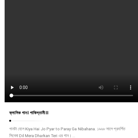
ক্লাসিক গান। পাকিস্তানী।।
গানটা হোল Kiya Hai Jo Pyar to Paray Ga Nibahana. ১৯৬৮ সালে প্রদর্শিত
সিনেমা Dil Mera Dharkan Teri এর গান। …