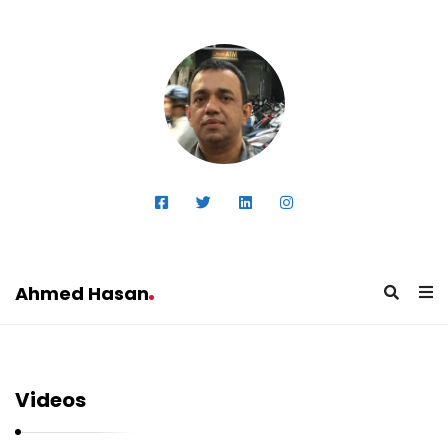
Ahmed Hasan
A
h
m
Videos
e
d