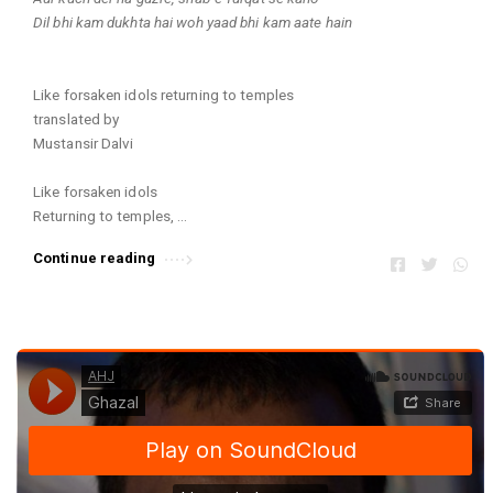
c
Dil bhi kam dukhta hai woh yaad bhi kam aate hain
l
e
s
Like forsaken idols returning to temples
.
translated by
Mustansir Dalvi
Like forsaken idols
Returning to temples,
my heart fills with lost
Continue reading
memories of your sorrows.
One by one, stars
turn themselves on,
in step with you, as you
make your way to my abode.
Pick up the rhythm of the lute,
pour wine with greater abandon.
Look! The keepers of idols