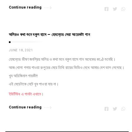
Continue reading
অলিরও কথা শুনে বকুল হাসে – হেমন্তের সেরা আরেকটা গান
JUNE 18, 2021
হেমন্তের ভীষণ জনপ্রিয় অলির ও কথা শুনে বকুল হাসে গান অনেকের কণ্ঠে শুনেছি।
আজ খোলা গলায় গাওয়া রংপুরের মেয়ে তিথি রায়ের ভিডিও দেখে আমার বেশ ভাল লেগেছে।
খুব অরিজিনাল গায়কী!!
এই মেয়েটাকে নেটে খুব পাওয়া যায় না।
ইউটিউব এ গানটা এখানে
।
Continue reading