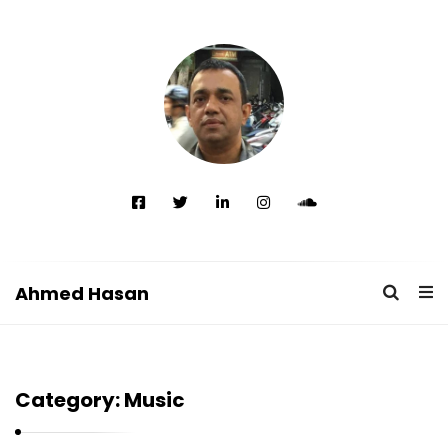
Ahmed Hasan
A
h
m
Category:
Music
e
d