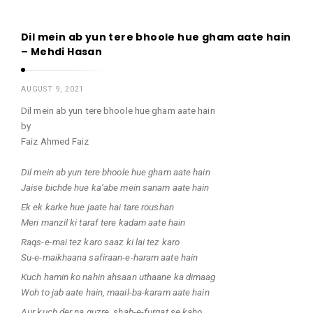
H
a
Dil mein ab yun tere bhoole hue gham aate hain
A
s
– Mehdi Hasan
h
a
m
n
AUGUST 9, 2021
e
Dil mein ab yun tere bhoole hue gham aate hain
d
by
H
Faiz Ahmed Faiz
a
Dil mein ab yun tere bhoole hue gham aate hain
s
Jaise bichde hue ka’abe mein sanam aate hain
a
Ek ek karke hue jaate hai tare roushan
n
Meri manzil ki taraf tere kadam aate hain
A
Raqs-e-mai tez karo saaz ki lai tez karo
r
Su-e-maikhaana safiraan-e-haram aate hain
t
Kuch hamin ko nahin ahsaan uthaane ka dimaag
i
Woh to jab aate hain, maail-ba-karam aate hain
Aur kuch der na guzre, shab-e-furqat se kaho