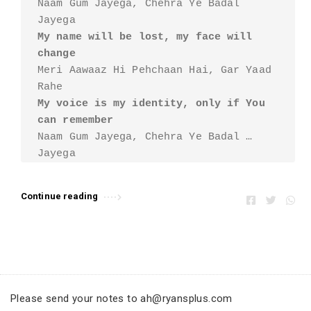
Naam Gum Jayega, Chehra Ye Badal 
My name will be lost, my face will 
change
Meri Aawaaz Hi Pehchaan Hai, Gar Yaad 
My voice is my identity, only if You 
can remember
Naam Gum Jayega, Chehra Ye Badal 
My name will be lost, my face will 
change
Continue reading
Meri Aawaaz Hi Pehchaan Hai, Gar Yaad 
My voice is my identity, only if You 
can remember
Please send your notes to ah@ryansplus.com
The atrocities done by time are also 