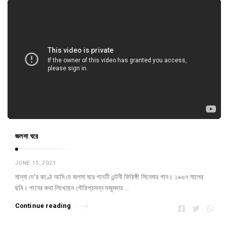
জলসা ঘরে
JUNE 15, 2021
মান্না দে’র কণ্ঠে আমি যে জলসা ঘরে গানটি এন্টনী ফিরিঙ্গী সিনেমার গান। ১৯৬৭ সালের
ছবি। গানের কথা লিখেছেন গৌরিপ্রসন্ন মজুমদার …
Continue reading