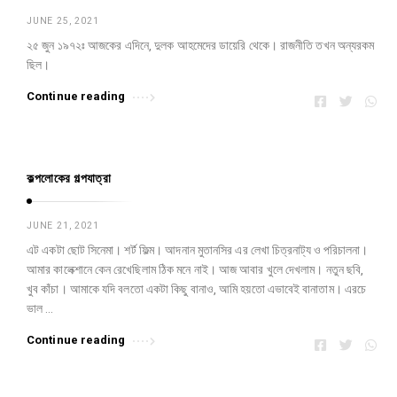
JUNE 25, 2021
২৫ জুন ১৯৭২ঃ আজকের এদিনে, দুলক আহমেদের ডায়েরি থেকে। রাজনীতি তখন অন্যরকম
ছিল।
Continue reading
কল্পলোকের গল্পযাত্রা
JUNE 21, 2021
এট একটা ছোট সিনেমা। শর্ট ফিল্ম। আদনান মুতানসির এর লেখা চিত্রনাট্য ও পরিচালনা।
আমার কালেক্শানে কেন রেখেছিলাম ঠিক মনে নাই। আজ আবার খুলে দেখলাম। নতুন ছবি,
খুব কাঁচা। আমাকে যদি বলতো একটা কিছু বানাও, আমি হয়তো এভাবেই বানাতাম। এরচে
ভাল …
Continue reading