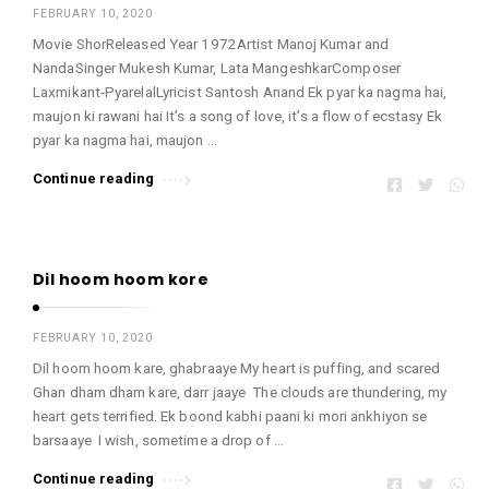
FEBRUARY 10, 2020
Movie ShorReleased Year 1972Artist Manoj Kumar and
NandaSinger Mukesh Kumar, Lata MangeshkarComposer
Laxmikant-PyarelalLyricist Santosh Anand Ek pyar ka nagma hai,
maujon ki rawani hai It’s a song of love, it’s a flow of ecstasy Ek
pyar ka nagma hai, maujon …
Continue reading
Dil hoom hoom kore
FEBRUARY 10, 2020
Dil hoom hoom kare, ghabraaye My heart is puffing, and scared
Ghan dham dham kare, darr jaaye The clouds are thundering, my
heart gets terrified. Ek boond kabhi paani ki mori ankhiyon se
barsaaye I wish, sometime a drop of …
Continue reading