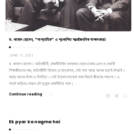
ড. কামাল হোসেন, “সাপ্তাহিক” এ প্রকাশিত আত্মজৈবনিক সাক্ষাৎকার।
JUNE 11, 2021
ড. কামাল হোসেন। আইনজীবী, রাজনীতিবিদ কলকাতা থেকে ঢাকায় এসে যে মেধাবী
শিক্ষাজীবনের শুরু, আইনজীবী হিসেবে যে যাত্রাপথ, সেই পথে আছে অনেক চড়াই-উৎরাই।
আছে অনেক বিপদ ও বিপত্তি। সেই উত্থানপতনকে সঙ্গে নিয়েই জীবনের পথচলা। এ
পথেই জড়িয়ে গেছেন এই ভূখন্ডে রাজনীতির সঙ্গে। …
Continue reading
Ek pyar ka nagma hai