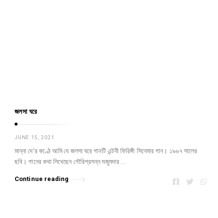
জলসা ঘরে
JUNE 15, 2021
মান্না দে’র কণ্ঠে আমি যে জলসা ঘরে গানটি এন্টনী ফিরিঙ্গী সিনেমার গান। ১৯৬৭ সালের
ছবি। গানের কথা লিখেছেন গৌরিপ্রসন্ন মজুমদার …
Continue reading