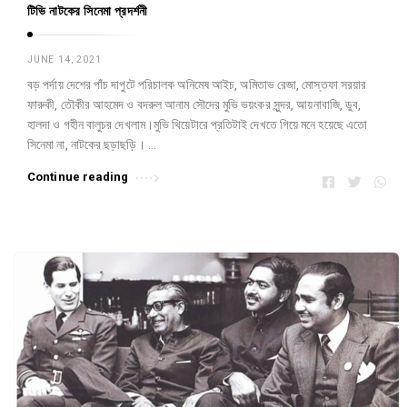
টিভি নাটকের সিনেমা প্রদর্শনী
JUNE 14, 2021
বড় পর্দায় দেশের পাঁচ দাপুটে পরিচালক অনিমেষ আইচ, অমিতাভ রেজা, মোস্তফা সরয়ার
ফারুকী, ‎তৌকীর আহমেদ ও বদরুল আনাম সৌদের মুভি ভয়ংকর সুন্দর, আয়নাবাজি, ডুব,
হালদা ও গহীন বালুচর দেখলাম।মুভি থিয়েটারে প্রতিটাই দেখতে গিয়ে মনে হয়েছে এতো
সিনেমা না, নাটকের ছড়াছড়ি। …
Continue reading