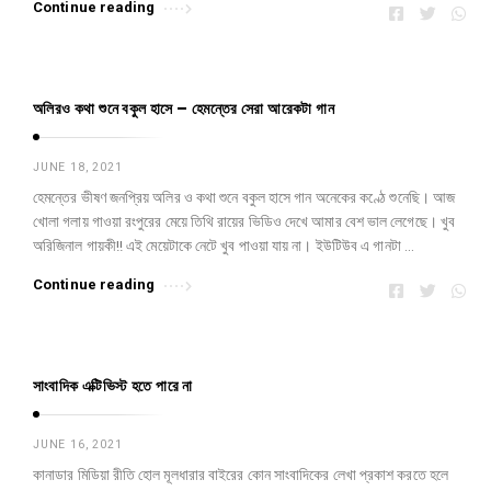
Continue reading
অলিরও কথা শুনে বকুল হাসে – হেমন্তের সেরা আরেকটা গান
JUNE 18, 2021
হেমন্তের ভীষণ জনপ্রিয় অলির ও কথা শুনে বকুল হাসে গান অনেকের কণ্ঠে শুনেছি। আজ
খোলা গলায় গাওয়া রংপুরের মেয়ে তিথি রায়ের ভিডিও দেখে আমার বেশ ভাল লেগেছে। খুব
অরিজিনাল গায়কী!! এই মেয়েটাকে নেটে খুব পাওয়া যায় না। ইউটিউব এ গানটা …
Continue reading
সাংবাদিক এক্টিভিস্ট হতে পারে না
JUNE 16, 2021
কানাডার মিডিয়া রীতি হোল মূলধারার বাইরের কোন সাংবাদিকের লেখা প্রকাশ করতে হলে