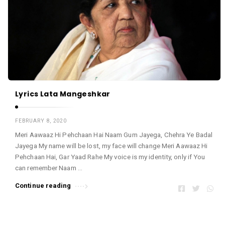
Lyrics Lata Mangeshkar
FEBRUARY 8, 2020
Meri Aawaaz Hi Pehchaan Hai Naam Gum Jayega, Chehra Ye Badal
Jayega My name will be lost, my face will change Meri Aawaaz Hi
Pehchaan Hai, Gar Yaad Rahe My voice is my identity, only if You
can remember Naam …
Continue reading