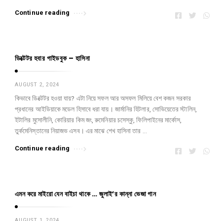
Continue reading
ডিক্টেটর হবার গাইডবুক – হাসিনা
AUGUST 2, 2024
কিভাবে ডিক্টেটর হওয়া যায়? এটা নিয়ে সফল আর অসফল মিলিয়ে বেশ কজন সরকার
প্রধানের আইডিয়াকে মডেল হিসাবে ধরা যায়। জার্মানির হিটলার, সোভিয়েতের স্টালিন,
ইটালির মুসোলীনি, কোরিয়ার কিম জং, রুমেনিয়ার চসেস্কু, ফিলিপাইনের মার্কোস,
তুর্কমেনিস্তানের নিয়াজভ এসব। এর মাঝে শেখ হাসিনা তার …
Continue reading
এমন করে মাইরো যেন বাইচা থাকে … জুলাই’র কান্না ভেজা গান
AUGUST 1, 2024