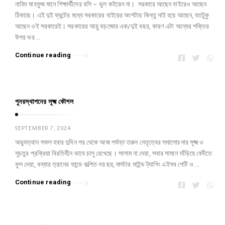
নাহিদ মাহফুজ মানে শিক্ষার্থীদের বলি – ভুল কইরেন না। সরকারে আছেন বাইরেও আছেন
e
H
ঠিকাছে। এই দুই ফ্রন্টের মধ্যে সরকারের বাইরের অংশটায় কিন্তু নাই হয়ে আছেন, যতটুকু
d
a
আছেন ওই সরকারেই। সরকারের আয়ু বড়জোর এক/দুই বছর, কারণ এটা অন্যের শক্তির
H
s
উপর ভর …
a
a
Continue reading
s
n
a
n
পুনরস্থাপনের সূক্ষ্ম কৌশল
A
r
SEPTEMBER 7, 2024
t
অভ্যুত্থান সফল হবার দুদিন পর থেকে আজ পর্যন্ত তরুন নেতৃত্বের সমালোচনার সূক্ষ্ম ও
i
সুচতুর প্রক্রিয়া বিরতিহীন ভাবে চালু রেখেছে। সালাম না দেয়া, সবার সামনে দাঁড়িয়ে বেদীতে
c
ফুল দেয়া, বন্যার ত্রানের ফান্ডে কল্পিত নয় ছয়, মাস্টার মাইন্ড ট্যাগিং এইসব পেটি ও …
l
Continue reading
e
s
.