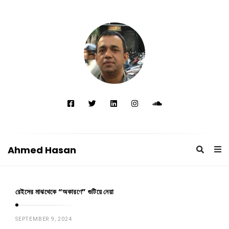
Ahmed Hasan
A
h
রেইসের মাঝথেকে “অকারণে” গুটিয়ে নেয়া
A
m
h
e
m
SEPTEMBER 9, 2024
d