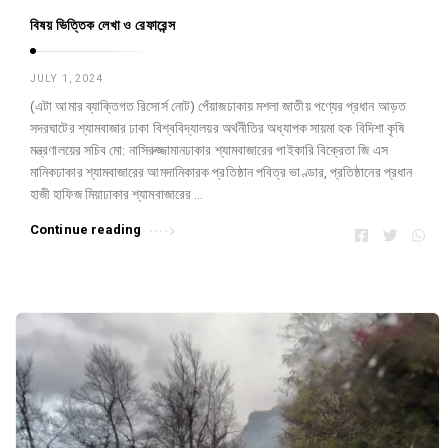
বিষয় ভিত্তিক লেখা ও রেফারেন্স
JULY 1, 2024
(এটা আমার ব্যাক্তিগত রিসোর্স নোট) পেঁয়াজঢাকায় মশলা জাতীয় পণ্যের প্রধান আড়ত
সদরঘাটের শ্যামবাজার ঢাকা বিশ্ববিদ্যালয়র অর্থনীতির অধ্যাপক সায়মা হক বিদিশা কৃষি
মন্ত্রণালয়ের সচিব মো: নাসিরুজ্জামানঢাকার শ্যামবাজারের পাইকারি বিক্রেতা জি এস
মানিকঢাকার শ্যামবাজারের আমদানিকারক প্রতিষ্ঠান পবিত্র ভাণ্ডার, প্রতিষ্ঠানের প্রধান
হাজী হাফিজ মিয়াঢাকার শ্যামবাজারের …
Continue reading