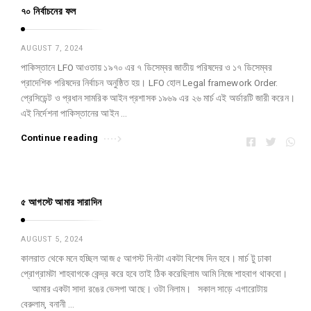
৭০ নির্বাচনের ফল
AUGUST 7, 2024
পাকিস্তানে LFO আওতায় ১৯৭০ এর ৭ ডিসেম্বর জাতীয় পরিষদের ও ১৭ ডিসেম্বর
প্রাদেশিক পরিষদের নির্বাচন অনুষ্ঠিত হয়। LFO হোল Legal framework Order.
প্রেসিডেন্ট ও প্রধান সামরিক আইন প্রশাসক ১৯৬৯ এর ২৬ মার্চ এই অর্ডারটি জারী করেন।
এই নির্দেশনা পাকিস্তানের আইন …
Continue reading
৫ আগস্টে আমার সারাদিন
AUGUST 5, 2024
কালরাত থেকে মনে হচ্ছিল আজ ৫ আগস্ট দিনটা একটা বিশেষ দিন হবে। মার্চ টু ঢাকা
প্রোগ্রামটা শাহবাগকে কেন্দ্র করে হবে তাই ঠিক করেছিলাম আমি নিজে শাহবাগ থাকবো।
আমার একটা সাদা রঙের ভেসপা আছে। ওটা নিলাম। সকাল সাড়ে এগারোটায়
বেরুলাম, বনানী …